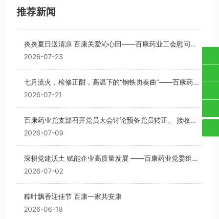
推荐新闻
炎炎夏日送清凉 百康关爱沁心田——百康药业工会慰问一
线职工
2026-07-23
原料营销部：(+86) 437-5088997
七月流火，检修正酣，高温下的“钢铁协奏曲”——百康药业
制剂营销部：(+86) 437-5088998
动力车间检修纪实
2026-07-21
lybk999@163.com
百康药业党支部召开党员大会讨论预备党员转正、 接收预
备党员及确定入党积极分子事宜
2026-07-09
深耕党建沃土 赋能企业高质量发展 ——百康药业党委组织
开展庆“七一”主题党日活动
2026-07-02
粽叶飘香迎佳节 百康一家共安康
2026-06-18