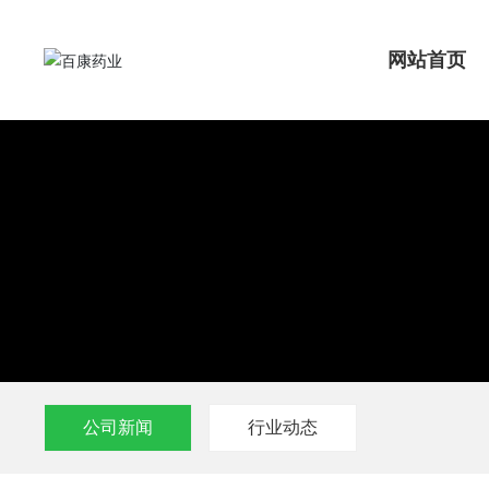
网站首页
公司新闻
行业动态