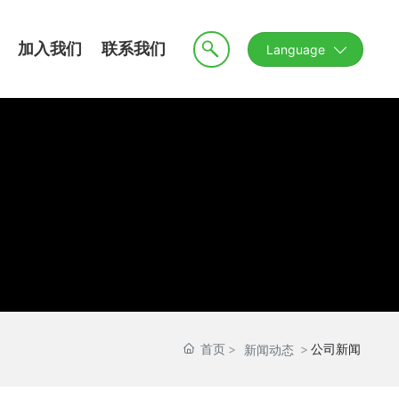
加入我们
联系我们
Language
首页
公司新闻
新闻动态