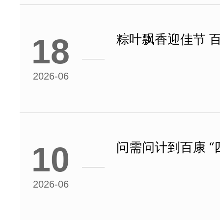
粽叶飘香迎佳节 
18
2026-06
问需问计到百康 “
10
2026-06